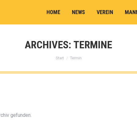
HOME
NEWS
VEREIN
MAN
ARCHIVES:
TERMINE
Sie befinden sich hier:
Start
Termin
rchiv gefunden.