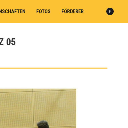
NSCHAFTEN
FOTOS
FÖRDERER
Faceboo
Search:
page
opens
in
Z 05
new
window