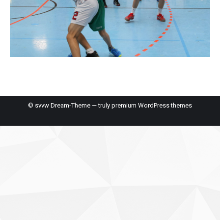
© svvw Dream-Theme — truly
premium WordPress themes