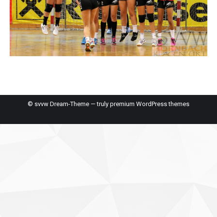
© svvw Dream-Theme — truly
premium WordPress themes