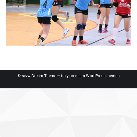
© svvw Dream-Theme — truly
premium WordPress themes