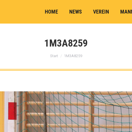
HOME
NEWS
VEREIN
MAN
1M3A8259
Sie befinden sich hier:
Start
1M3A8259