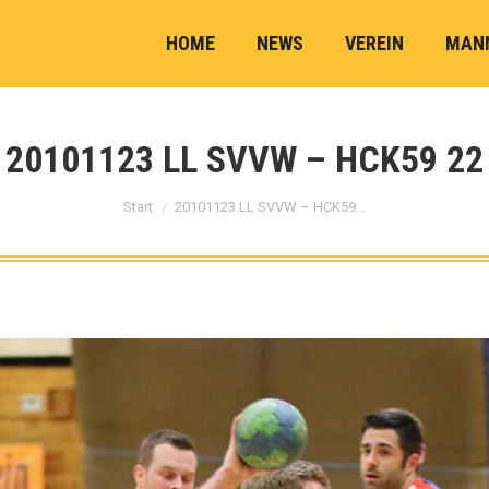
HOME
NEWS
VEREIN
MAN
20101123 LL SVVW – HCK59 22
Sie befinden sich hier:
Start
20101123 LL SVVW – HCK59…