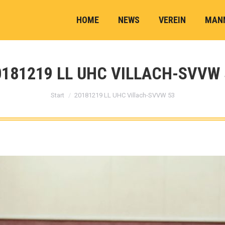
HOME
NEWS
VEREIN
MAN
0181219 LL UHC VILLACH-SVVW 
Sie befinden sich hier:
Start
20181219 LL UHC Villach-SVVW 53