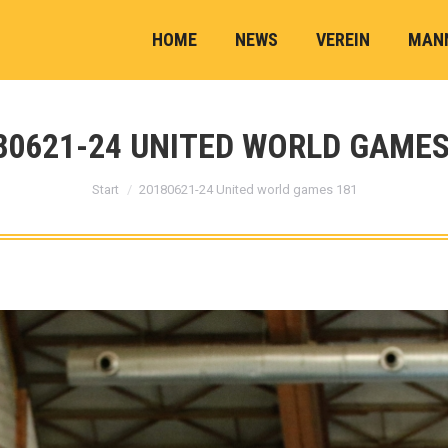
HOME
NEWS
VEREIN
MAN
80621-24 UNITED WORLD GAMES
Sie befinden sich hier:
Start
20180621-24 United world games 181