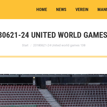
HOME
NEWS
VEREIN
MAN
80621-24 UNITED WORLD GAMES
Sie befinden sich hier:
Start
20180621-24 United world games 138