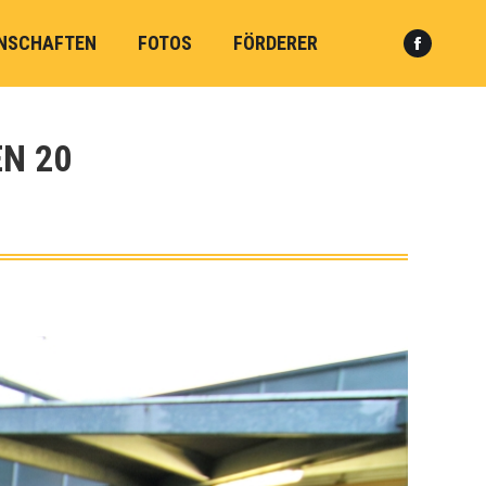
NSCHAFTEN
FOTOS
FÖRDERER
Faceboo
Search:
page
opens
in
N 20
new
window