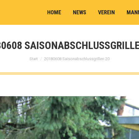
HOME
NEWS
VEREIN
MAN
80608 SAISONABSCHLUSSGRILLE
Sie befinden sich hier:
Start
20180608 Saisonabschlussgrillen 20