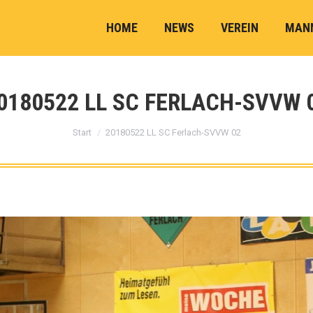
HOME
NEWS
VEREIN
MAN
0180522 LL SC FERLACH-SVVW 
Sie befinden sich hier:
Start
20180522 LL SC Ferlach-SVVW 02