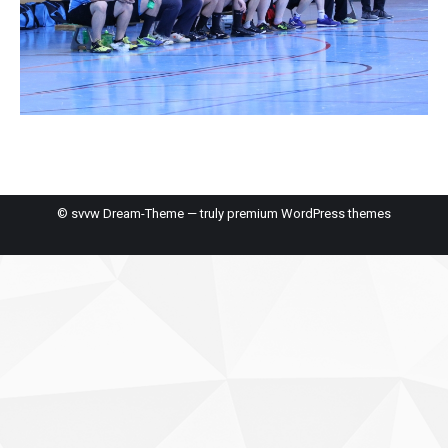
© svvw Dream-Theme — truly
premium WordPress themes