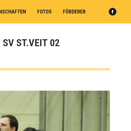
NSCHAFTEN
FOTOS
FÖRDERER
Faceboo
Search:
page
opens
in
SV ST.VEIT 02
new
window