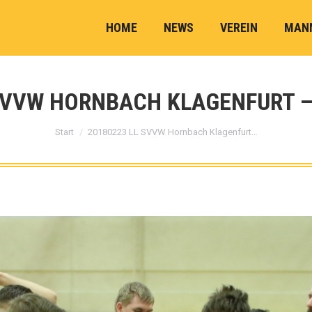
HOME
NEWS
VEREIN
MAN
SVVW HORNBACH KLAGENFURT – 
Sie befinden sich hier:
Start
20180223 LL SVVW Hornbach Klagenfurt…