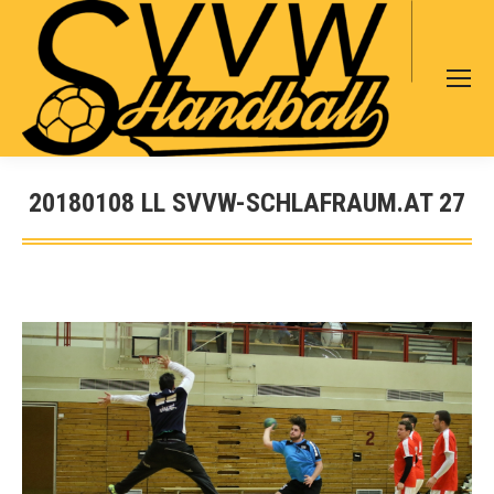
Search:
20180108 LL SVVW-SCHLAFRAUM.AT 27
Sie befinden sich hier: