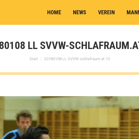
HOME
NEWS
VEREIN
MAN
80108 LL SVVW-SCHLAFRAUM.A
Sie befinden sich hier:
Start
20180108 LL SVVW-schlafraum.at 15