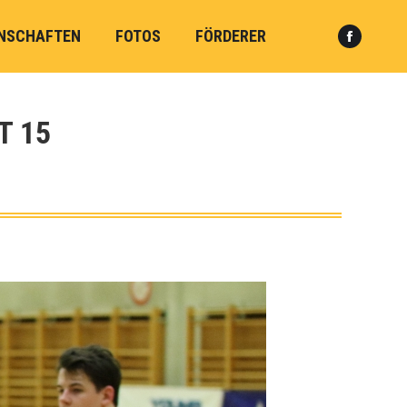
NSCHAFTEN
FOTOS
FÖRDERER
Faceboo
Search:
page
opens
in
T 15
new
window