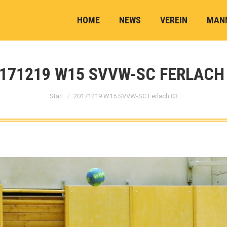
HOME
NEWS
VEREIN
MAN
171219 W15 SVVW-SC FERLACH
Sie befinden sich hier:
Start
20171219 W15 SVVW-SC Ferlach 03