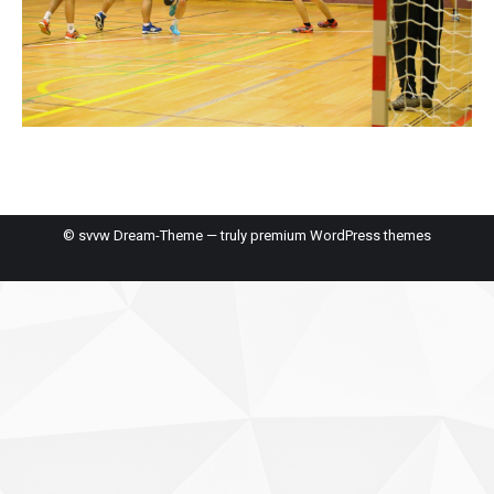
© svvw Dream-Theme — truly
premium WordPress themes