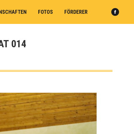
NSCHAFTEN
FOTOS
FÖRDERER
Faceboo
Search:
page
opens
in
AT 014
new
window