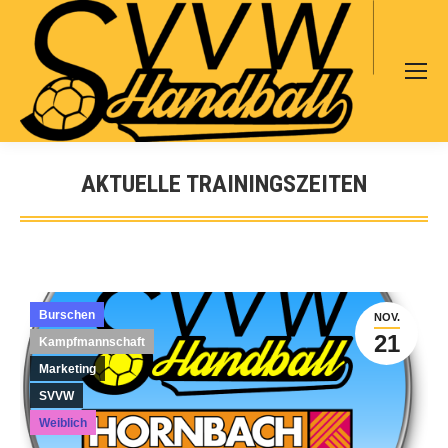
Search:
AKTUELLE TRAININGSZEITEN
Sie befinden sich hier:
Burschen
NOV.
21
Kampfmannschaft
Marketing
SVVW
Weiblich