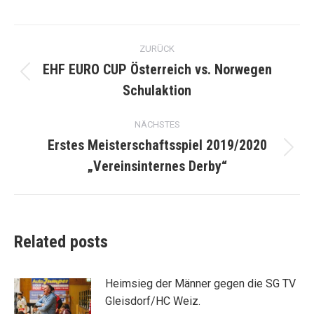
Facebook
Twitter
WhatsApp
Kommentarnavigation
ZURÜCK
EHF EURO CUP Österreich vs. Norwegen
Vorheriger
Schulaktion
Beitrag:
NÄCHSTES
Erstes Meisterschaftsspiel 2019/2020
Nächster
„Vereinsinternes Derby“
Beitrag:
Related posts
Heimsieg der Männer gegen die SG TV
Gleisdorf/HC Weiz.