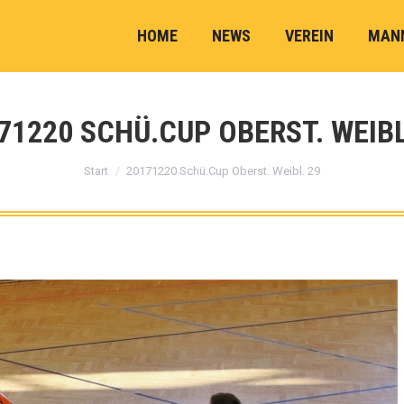
HOME
NEWS
VEREIN
MAN
71220 SCHÜ.CUP OBERST. WEIBL
Sie befinden sich hier:
Start
20171220 Schü.Cup Oberst. Weibl. 29